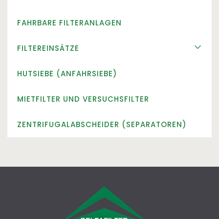
DELTA-BFS7
DELTA-BFS10G
FAHRBARE FILTERANLAGEN
Mehrfach-Beutelfilter DELTA-BF und DELTA-BFS10
FILTEREINSÄTZE
Filterkerzen
HUTSIEBE (ANFAHRSIEBE)
Siebkörbe
Filterbeutel
MIETFILTER UND VERSUCHSFILTER
ZENTRIFUGALABSCHEIDER (SEPARATOREN)