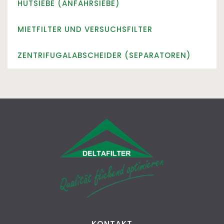
HUTSIEBE (ANFAHRSIEBE)
Siebkörbe
Filterbeutel
MIETFILTER UND VERSUCHSFILTER
ZENTRIFUGALABSCHEIDER (SEPARATOREN)
KONTAKT